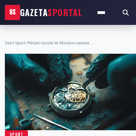
GAZETA
SPORTAL
GS
Start
›
Sport
›
Thirrjet raciste të tifozëve rumunë…
SPORT