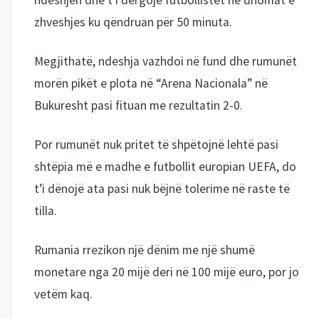
ndeshjen dhe t’i dërgojë futbollistët në dhomat e
zhveshjes ku qëndruan për 50 minuta.
Megjithatë, ndeshja vazhdoi në fund dhe rumunët
morën pikët e plota në “Arena Nacionala” në
Bukuresht pasi fituan me rezultatin 2-0.
Por rumunët nuk pritet të shpëtojnë lehtë pasi
shtëpia më e madhe e futbollit europian UEFA, do
t’i dënojë ata pasi nuk bëjnë tolerime në raste të
tilla.
Rumania rrezikon një dënim me një shumë
monetare nga 20 mijë deri në 100 mijë euro, por jo
vetëm kaq.