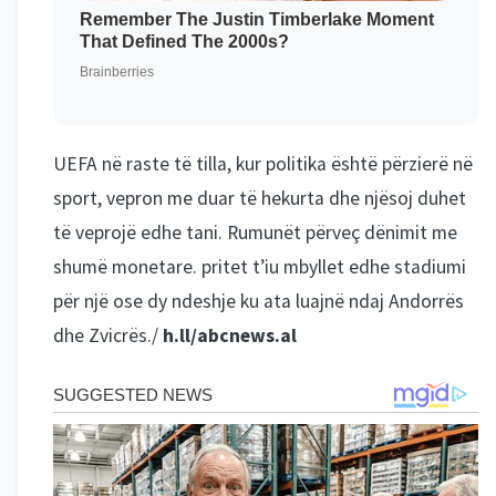
UEFA në raste të tilla, kur politika është përzierë në
sport, vepron me duar të hekurta dhe njësoj duhet
të veprojë edhe tani. Rumunët përveç dënimit me
shumë monetare. pritet t’iu mbyllet edhe stadiumi
për një ose dy ndeshje ku ata luajnë ndaj Andorrës
dhe Zvicrës./
h.ll/abcnews.al