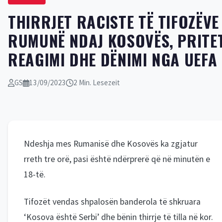
THIRRJET RACISTE TË TIFOZËVE
RUMUNË NDAJ KOSOVËS, PRITE
REAGIMI DHE DËNIMI NGA UEFA
GS
13/09/2023
2 Min. Lesezeit
Ndeshja mes Rumanisë dhe Kosovës ka zgjatur
rreth tre orë, pasi është ndërprerë që në minutën e
18-të.
Tifozët vendas shpalosën banderola të shkruara
‘Kosova është Serbi’ dhe bënin thirrje të tilla në kor.