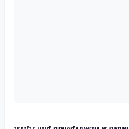
TIFOZËT E LIRISË SHPALOSËN BANERIN ME SHKRIMI