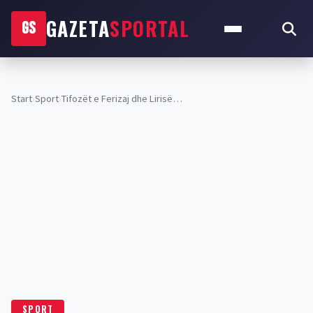
GAZETA
SPORTAL
GS
Start
›
Sport
›
Tifozët e Ferizaj dhe Lirisë…
SPORT