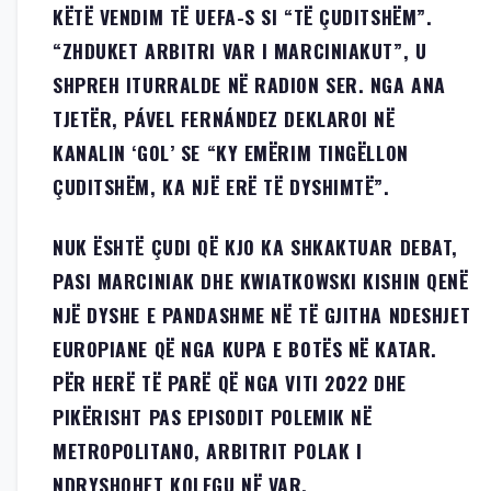
KËTË VENDIM TË UEFA-S SI “TË ÇUDITSHËM”.
“ZHDUKET ARBITRI VAR I MARCINIAKUT”, U
SHPREH ITURRALDE NË RADION SER. NGA ANA
TJETËR, PÁVEL FERNÁNDEZ DEKLAROI NË
KANALIN ‘GOL’ SE “KY EMËRIM TINGËLLON
ÇUDITSHËM, KA NJË ERË TË DYSHIMTË”.
NUK ËSHTË ÇUDI QË KJO KA SHKAKTUAR DEBAT,
PASI MARCINIAK DHE KWIATKOWSKI KISHIN QENË
NJË DYSHE E PANDASHME NË TË GJITHA NDESHJET
EUROPIANE QË NGA KUPA E BOTËS NË KATAR.
PËR HERË TË PARË QË NGA VITI 2022 DHE
PIKËRISHT PAS EPISODIT POLEMIK NË
METROPOLITANO, ARBITRIT POLAK I
NDRYSHOHET KOLEGU NË VAR.