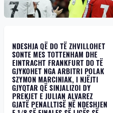
NDESHJA QË DO TË ZHVILLOHET
SONTE MES TOTTENHAM DHE
EINTRACHT FRANKFURT DO TË
GJYKOHET NGA ARBITRI POLAK
SZYMON MARCINIAK, I NJËJTI
GJYQTAR QË SINJALIZOI DY
PREKJET E JULIAN ALVAREZ
GJATË PENALLTISË NË NDESHJEN
E 1/8 SË FINALES SË LIGËS SË