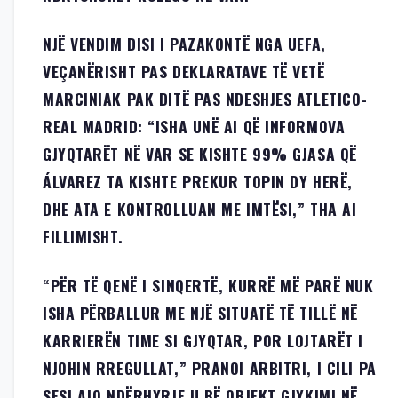
NJË VENDIM DISI I PAZAKONTË NGA UEFA,
VEÇANËRISHT PAS DEKLARATAVE TË VETË
MARCINIAK PAK DITË PAS NDESHJES ATLETICO-
REAL MADRID: “ISHA UNË AI QË INFORMOVA
GJYQTARËT NË VAR SE KISHTE 99% GJASA QË
ÁLVAREZ TA KISHTE PREKUR TOPIN DY HERË,
DHE ATA E KONTROLLUAN ME IMTËSI,” THA AI
FILLIMISHT.
“PËR TË QENË I SINQERTË, KURRË MË PARË NUK
ISHA PËRBALLUR ME NJË SITUATË TË TILLË NË
KARRIERËN TIME SI GJYQTAR, POR LOJTARËT I
NJOHIN RREGULLAT,” PRANOI ARBITRI, I CILI PA
SESI AJO NDËRHYRJE U BË OBJEKT GJYKIMI NË