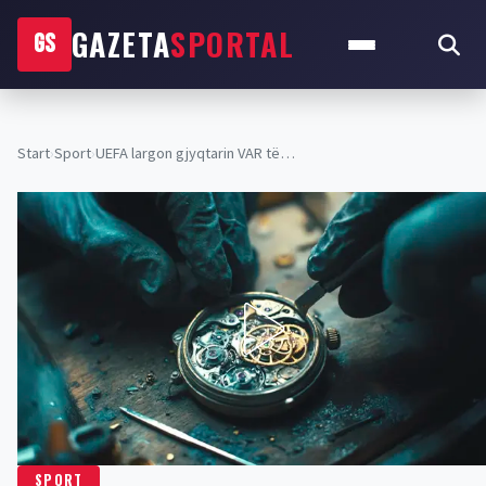
GAZETA
SPORTAL
GS
Start
›
Sport
›
UEFA largon gjyqtarin VAR të…
SPORT