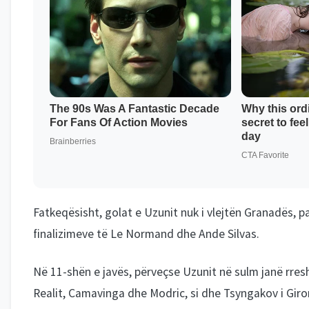
Fatkeqësisht, golat e Uzunit nuk i vlejtën Granadës, pa
finalizimeve të Le Normand dhe Ande Silvas.
Në 11-shën e javës, përveçse Uzunit në sulm janë rres
Realit, Camavinga dhe Modric, si dhe Tsyngakov i Gi