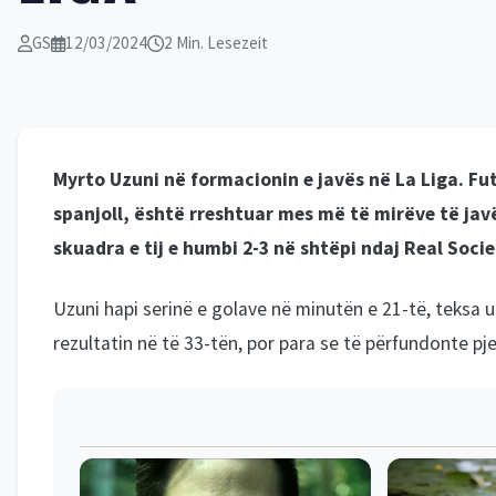
GS
12/03/2024
2 Min. Lesezeit
Myrto Uzuni në formacionin e javës në La Liga. Futb
spanjoll, është rreshtuar mes më të mirëve të javë
skuadra e tij e humbi 2-3 në shtëpi ndaj Real Socie
Uzuni hapi serinë e golave në minutën e 21-të, teksa u
rezultatin në të 33-tën, por para se të përfundonte pje