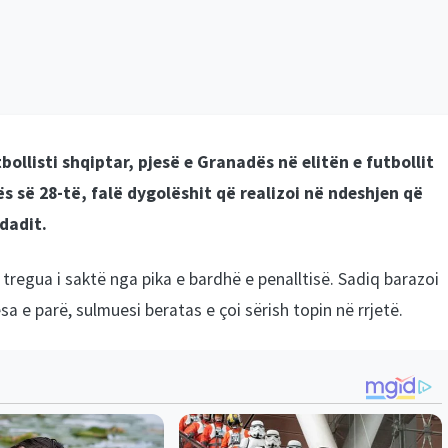
ollisti shqiptar, pjesë e Granadës në elitën e futbollit
s së 28-të, falë dygolëshit që realizoi në ndeshjen që
dadit.
 tregua i saktë nga pika e bardhë e penalltisë. Sadiq barazoi
sa e parë, sulmuesi beratas e çoi sërish topin në rrjetë.