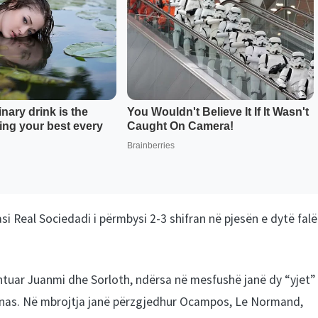
si Real Sociedadi i përmbysi 2-3 shifran në pjesën e dytë falë
htuar Juanmi dhe Sorloth, ndërsa në mesfushë janë dy “yjet”
ronas. Në mbrojtja janë përzgjedhur Ocampos, Le Normand,