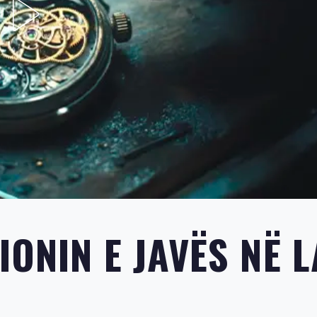
ONIN E JAVËS NË L