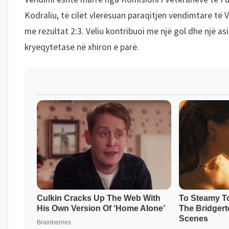
Kodraliu, të cilët vlerësuan paraqitjen vendimtare të V
me rezultat 2:3. Veliu kontribuoi me një gol dhe një as
kryeqytetase në xhiron e parë.