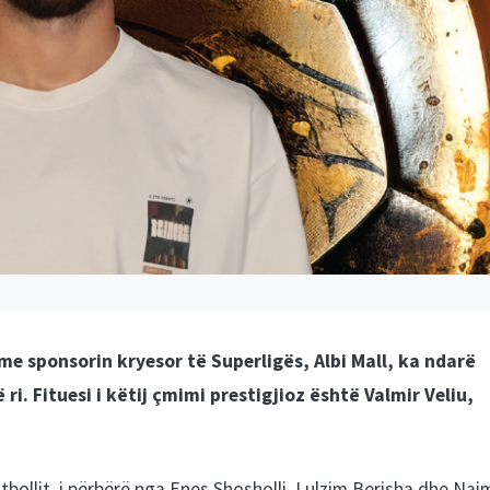
e sponsorin kryesor të Superligës, Albi Mall, ka ndarë
 ri. Fituesi i këtij çmimi prestigjioz është Valmir Veliu,
bollit, i përbërë nga Enes Shosholli, Lulzim Berisha dhe Nai