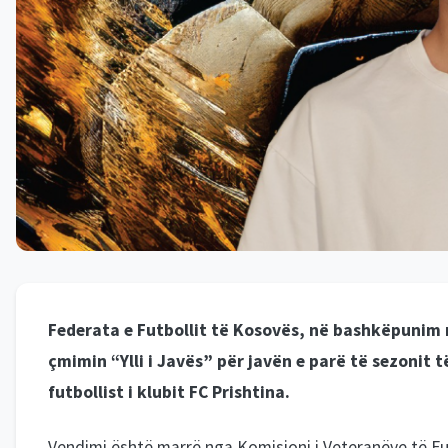
Federata e Futbollit të Kosovës, në bashkëpunim m
çmimin “Ylli i Javës” për javën e parë të sezonit të
futbollist i klubit FC Prishtina.
Vendimi është marrë nga Komisioni i Veteranëve të Fut