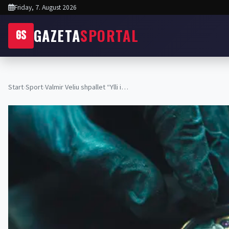
Friday, 7. August 2026
GAZETA
SPORTAL
GS
Start
›
Sport
›
Valmir Veliu shpallet “Ylli i…