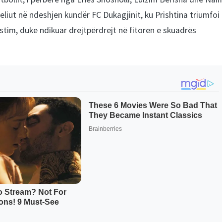
eliut në ndeshjen kundër FC Dukagjinit, ku Prishtina triumfoi
istim, duke ndikuar drejtpërdrejt në fitoren e skuadrës