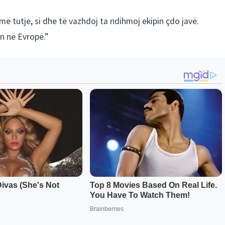
ë tutje, si dhe të vazhdoj ta ndihmoj ekipin çdo javë.
en në Evropë.”