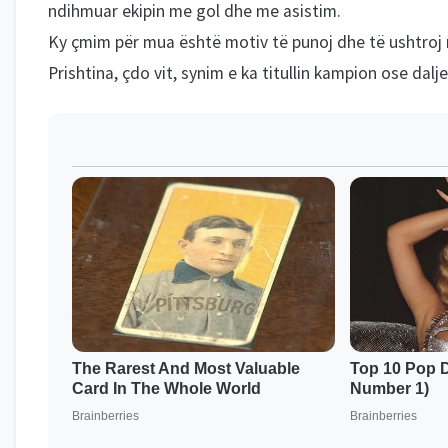
ndihmuar ekipin me gol dhe me asistim.
Ky çmim për mua është motiv të punoj dhe të ushtroj m
Prishtina, çdo vit, synim e ka titullin kampion ose dalj