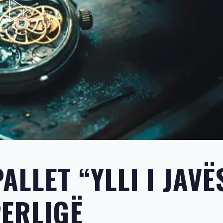
ALLET “YLLI I JAVË
PERLIGË