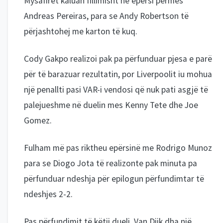
Mysafirët kaluan fillimisht në epërsi përmes
Andreas Pereiras, para se Andy Robertson të
përjashtohej me karton të kuq.
Cody Gakpo realizoi pak pa përfunduar pjesa e parë
për të barazuar rezultatin, por Liverpoolit iu mohua
një penallti pasi VAR-i vendosi që nuk pati asgjë të
palejueshme në duelin mes Kenny Tete dhe Joe
Gomez.
Fulham më pas riktheu epërsinë me Rodrigo Munoz
para se Diogo Jota të realizonte pak minuta pa
përfunduar ndeshja për epilogun përfundimtar të
ndeshjes 2-2.
Pas përfundimit të këtij dueli, Van Dijk dha një