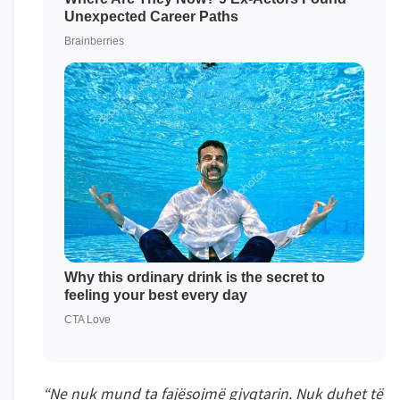
“Ne nuk mund ta fajësojmë gjyqtarin. Nuk duhet të