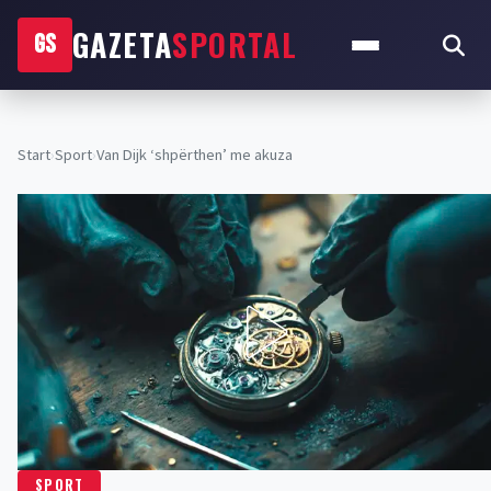
GAZETA
SPORTAL
GS
Start
›
Sport
›
Van Dijk ‘shpërthen’ me akuza
SPORT