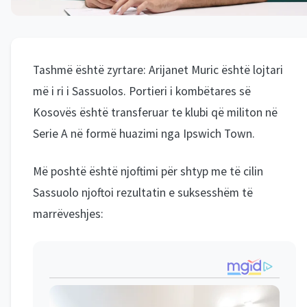
Tashmë është zyrtare: Arijanet Muric është lojtari
më i ri i Sassuolos. Portieri i kombëtares së
Kosovës është transferuar te klubi që militon në
Serie A në formë huazimi nga Ipswich Town.
Më poshtë është njoftimi për shtyp me të cilin
Sassuolo njoftoi rezultatin e suksesshëm të
marrëveshjes: