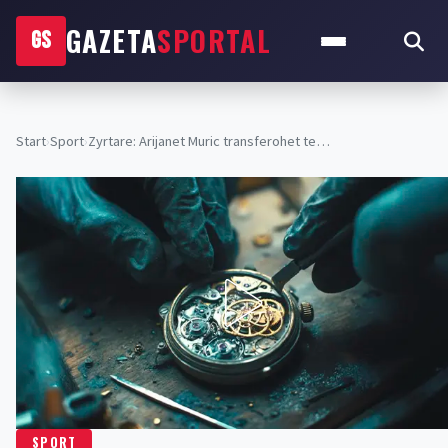
GAZETA
SPORTAL
GS
Start
›
Sport
›
Zyrtare: Arijanet Muric transferohet te…
SPORT