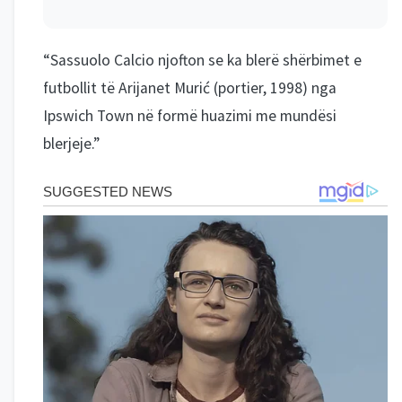
“Sassuolo Calcio njofton se ka blerë shërbimet e
futbollit të Arijanet Murić (portier, 1998) nga
Ipswich Town në formë huazimi me mundësi
blerjeje.”