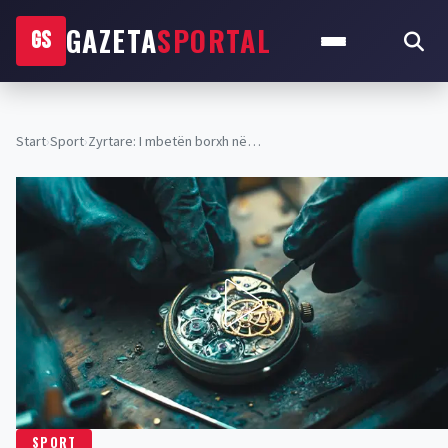
GAZETA
SPORTAL
GS
Start
›
Sport
›
Zyrtare: I mbetën borxh në…
SPORT