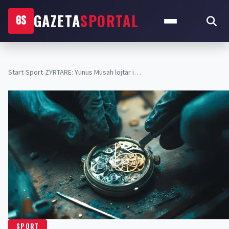
GAZETA
SPORTAL
GS
Start
›
Sport
›
ZYRTARE: Yunus Musah lojtar i…
SPORT