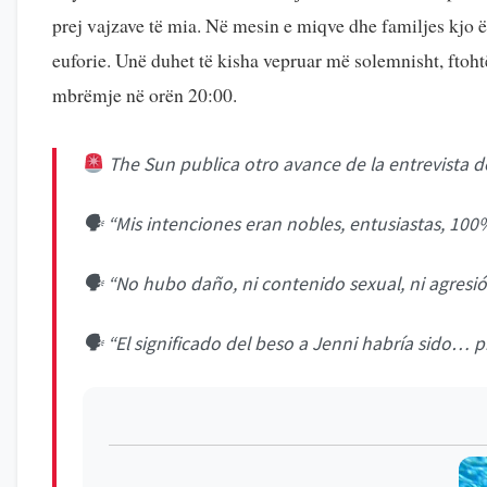
prej vajzave të mia. Në mesin e miqve dhe familjes kjo
euforie. Unë duhet të kisha vepruar më solemnisht, ftoht
mbrëmje në orën 20:00.
The Sun publica otro avance de la entrevista d
🗣 “Mis intenciones eran nobles, entusiastas, 100
🗣 “No hubo daño, ni contenido sexual, ni agresi
🗣 “El significado del beso a Jenni habría sido…
p