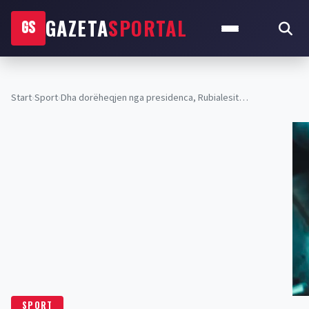
GAZETA
SPORTAL
GS
Start
›
Sport
›
Dha dorëheqjen nga presidenca, Rubialesit…
SPORT