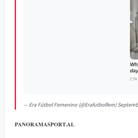
— Era Fútbol Femenino (@Erafutbolfem)
Septemb
PANORAMASPORT.AL