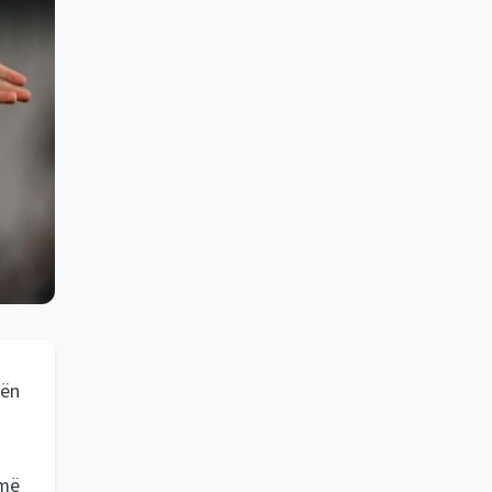
nën
 më