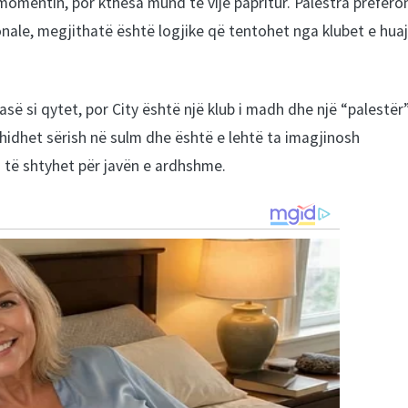
momentin, por kthesa mund të vijë papritur. Palestra prefero
onale, megjithatë është logjike që tentohet nga klubet e huaj
së si qytet, por City është një klub i madh dhe një “palestër
ë hidhet sërish në sulm dhe është e lehtë ta imagjinosh
o të shtyhet për javën e ardhshme.