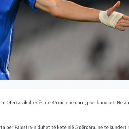
n. Oferta zikaltër është 45 milionë euro, plus bonuset. Në a
ta për Palestra-n duhet të ketë një 5 përpara, në të kundërt