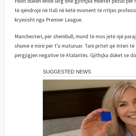
Palët duken ende larg dhe gjithçka mbetet pezull për 
të qëndrojë në Itali në këtë moment të rritjes profesi
kryesisht nga Premier League.
Manchesteri, për shembull, mund të mos jetë një paraja
shumë e mirë për t’u maturuar. Tani pritet që Interi t
përgjigjen negative të Atalantës. Gjithçka duket se d