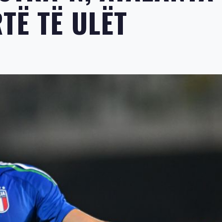
TË TË ULËT