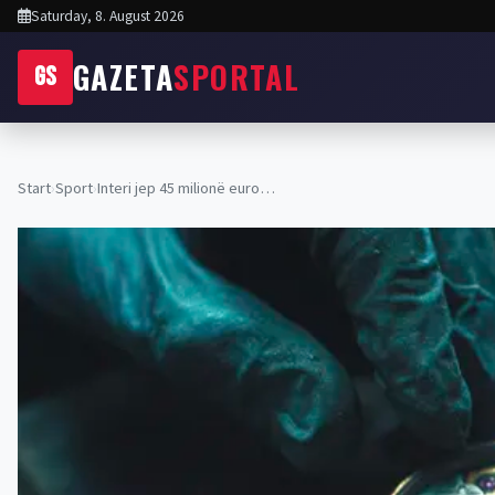
Saturday, 8. August 2026
GAZETA
SPORTAL
GS
Start
›
Sport
›
Interi jep 45 milionë euro…