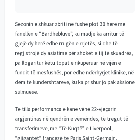
Sezonin e shkuar zbriti në fushë plot 30 herë me
fanellën e “Bardhebluve”, ku madje ka arritur të
gjejë dy herë edhe rrugën e rrjetës, si dhe të
regjistrojë dy asistime për shokët e tij të skuadrës,
pa llogaritur këtu topat e rikuperuar në vijën e
fundit të mesfushës, por edhe ndërhyrjet klinike, në
dëm të kundërshtarëve, ku ka prishur jo pak aksione
sulmuese.
Të tilla performanca e kanë vënë 22-vjeçarin
argjentinas në qendrën e vëmëndes, të tregut të
transferimeve, me “Të Kuqtë” e Liverpool,
“gjigantët” francezë të Paris Saint-Germain,