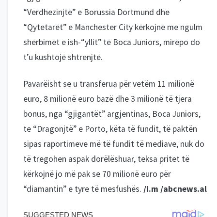
“Verdhezinjtë” e Borussia Dortmund dhe
“Qytetarët” e Manchester City kërkojnë me ngulm
shërbimet e ish-“yllit” të Boca Juniors, mirëpo do
t’u kushtojë shtrenjtë.
Pavarëisht se u transferua për vetëm 11 milionë
euro, 8 milionë euro bazë dhe 3 milionë të tjera
bonus, nga “gjigantët” argjentinas, Boca Juniors,
te “Dragonjtë” e Porto, këta të fundit, të paktën
sipas raportimeve më të fundit të mediave, nuk do
të tregohen aspak dorëlëshuar, teksa pritet të
kërkojnë jo më pak se 70 milionë euro për
“diamantin” e tyre të mesfushës.
/i.m /abcnews.al