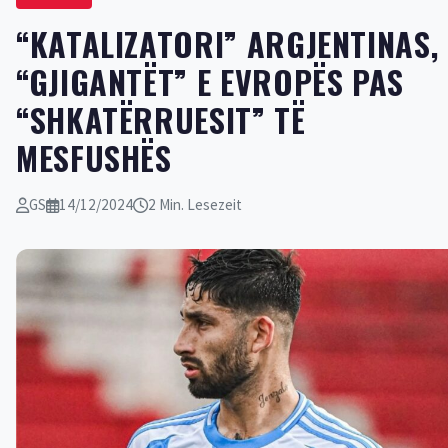
“KATALIZATORI” ARGJENTINAS,
“GJIGANTËT” E EVROPËS PAS
“SHKATËRRUESIT” TË
MESFUSHËS
GS
14/12/2024
2 Min. Lesezeit