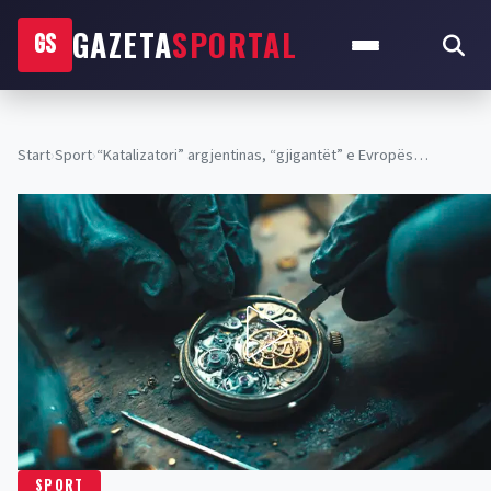
GAZETA
SPORTAL
GS
Start
›
Sport
›
“Katalizatori” argjentinas, “gjigantët” e Evropës…
SPORT