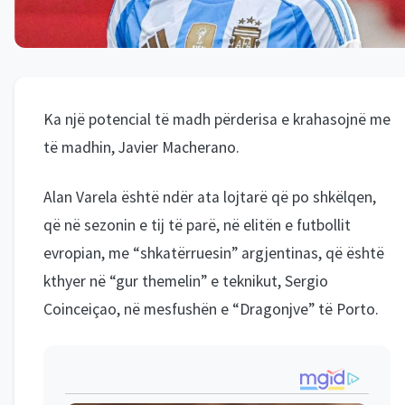
Ka një potencial të madh përderisa e krahasojnë me
të madhin, Javier Macherano.
Alan Varela është ndër ata lojtarë që po shkëlqen,
që në sezonin e tij të parë, në elitën e futbollit
evropian, me “shkatërruesin” argjentinas, që është
kthyer në “gur themelin” e teknikut, Sergio
Coinceiçao, në mesfushën e “Dragonjve” të Porto.