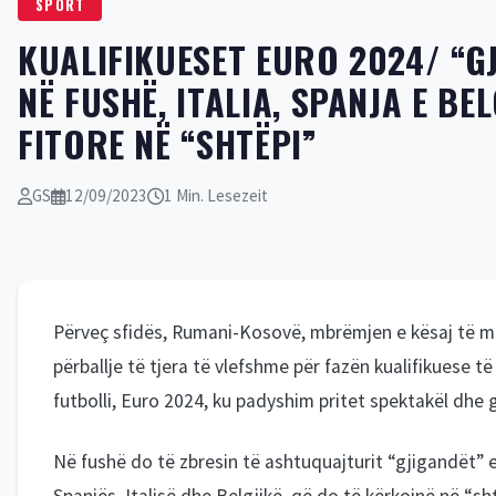
KUALIFIKUESET EURO 2024/ “G
NË FUSHË, ITALIA, SPANJA E BE
FITORE NË “SHTËPI”
GS
12/09/2023
1 Min. Lesezeit
Përveç sfidës, Rumani-Kosovë, mbrëmjen e kësaj të ma
përballje të tjera të vlefshme për fazën kualifikuese 
futbolli, Euro 2024, ku padyshim pritet spektakël dhe 
Në fushë do të zbresin të ashtuquajturit “gjigandët”
Spanjës, Italisë dhe Belgjikë, që do të kërkojnë në “sht