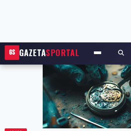
GAZETA
SPORTAL
GS
Start
›
Sport
›
Kualifikueset Euro 2024/ “Gjigandët” zbresin…
SPORT