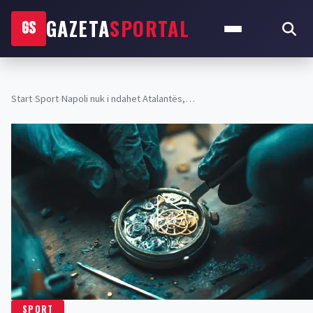
GAZETA
SPORTAL
GS
Start
›
Sport
›
Napoli nuk i ndahet Atalantës,…
SPORT