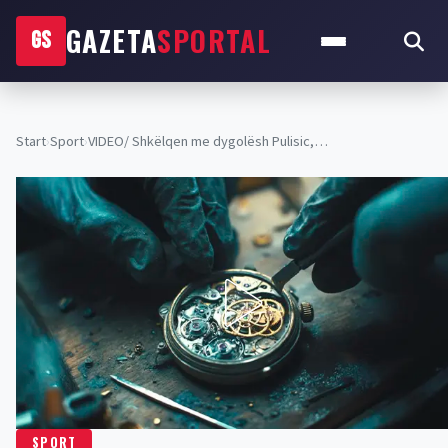
GAZETA
SPORTAL
GS
Start
›
Sport
›
VIDEO/ Shkëlqen me dygolësh Pulisic,…
SPORT