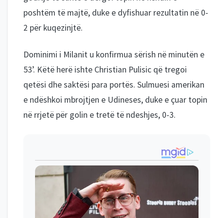
poshtëm të majtë, duke e dyfishuar rezultatin në 0-
2 për kuqezinjtë.
Dominimi i Milanit u konfirmua sërish në minutën e
53’. Këtë herë ishte Christian Pulisic që tregoi
qetësi dhe saktësi para portës. Sulmuesi amerikan
e ndëshkoi mbrojtjen e Udineses, duke e çuar topin
në rrjetë për golin e tretë të ndeshjes, 0-3.