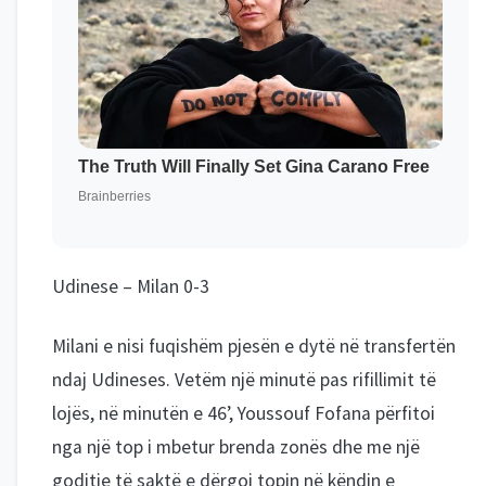
Udinese – Milan 0-3
Milani e nisi fuqishëm pjesën e dytë në transfertën
ndaj Udineses. Vetëm një minutë pas rifillimit të
lojës, në minutën e 46’, Youssouf Fofana përfitoi
nga një top i mbetur brenda zonës dhe me një
goditje të saktë e dërgoi topin në këndin e