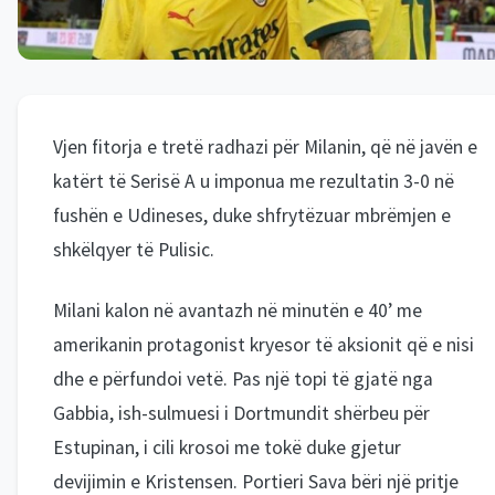
Vjen fitorja e tretë radhazi për Milanin, që në javën e
katërt të Serisë A u imponua me rezultatin 3-0 në
fushën e Udineses, duke shfrytëzuar mbrëmjen e
shkëlqyer të Pulisic.
Milani kalon në avantazh në minutën e 40’ me
amerikanin protagonist kryesor të aksionit që e nisi
dhe e përfundoi vetë. Pas një topi të gjatë nga
Gabbia, ish-sulmuesi i Dortmundit shërbeu për
Estupinan, i cili krosoi me tokë duke gjetur
devijimin e Kristensen. Portieri Sava bëri një pritje